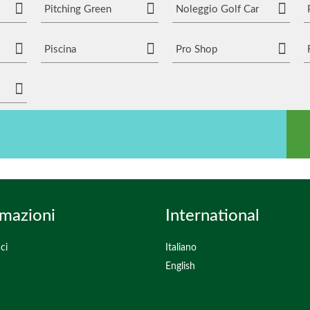
Pitching Green
Noleggio Golf Car
Piscina
Pro Shop
rmazioni
International
ci
Italiano
English