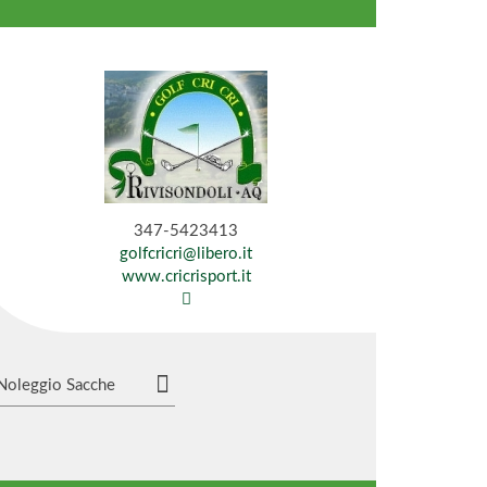
347-5423413
golfcricri@libero.it
www.cricrisport.it
Noleggio Sacche